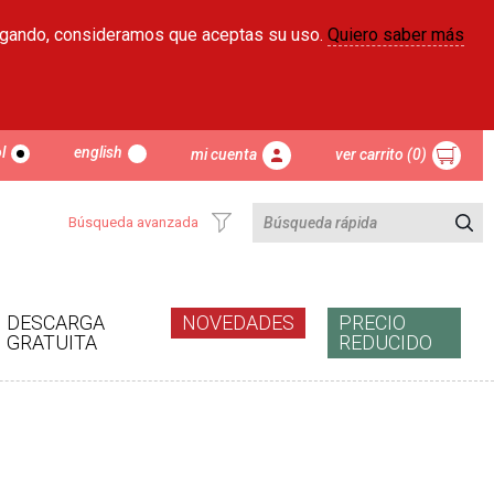
egando, consideramos que aceptas su uso.
Quiero saber más
l
english
mi cuenta
ver carrito (0)
Búsqueda avanzada
DESCARGA
NOVEDADES
PRECIO
GRATUITA
REDUCIDO