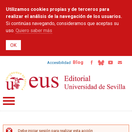
Pasar al
Utilizamos cookies propias y de terceros para
contenido
principal
realizar el análisis de la navegación de los usuarios.
Si continúas navegando, consideramos que aceptas su
uso.
Quiero saber más
Blog
Accesibilidad
Debe iniciar sesión para realizar esta acción