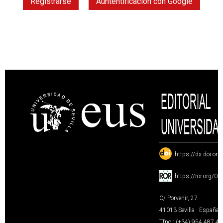
Registrarse
Auntentificación con Google
:
https://dx.doi.or
:
https://ror.org/0
C/ Porvenir, 27
41013 Sevilla · España
Tfno.: (+34) 954 487 4