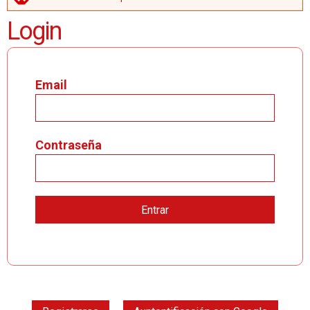
MENSAJE DE ERROR
Login
Email
Contraseña