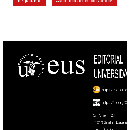
Registrarse
Auntentificación con Google
:
https://dx.doi.or
:
https://ror.org/0
C/ Porvenir, 27
41013 Sevilla · España
Tfno.: (+34) 954 487 4