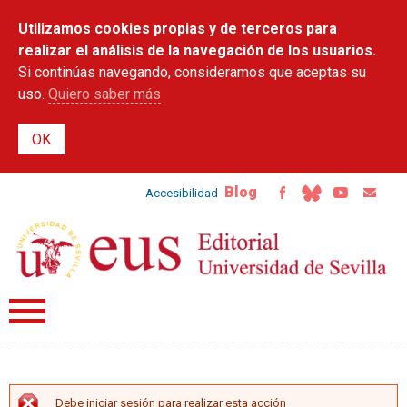
Pasar al
Utilizamos cookies propias y de terceros para
contenido
principal
realizar el análisis de la navegación de los usuarios.
Si continúas navegando, consideramos que aceptas su
uso.
Quiero saber más
Blog
Accesibilidad
Debe iniciar sesión para realizar esta acción