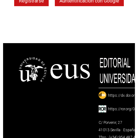
Registrarse
Auntentificación con Google
:
https://dx.doi.or
:
https://ror.org/0
C/ Porvenir, 27
41013 Sevilla · España
Tfno.: (+34) 954 487 4