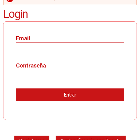
MENSAJE DE ERROR
Login
Email
Contraseña