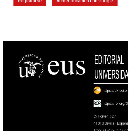
Registrarse
Auntentificación con Google
:
https://dx.doi.or
:
https://ror.org/0
C/ Porvenir, 27
41013 Sevilla · España
Tfno.: (+34) 954 487 4