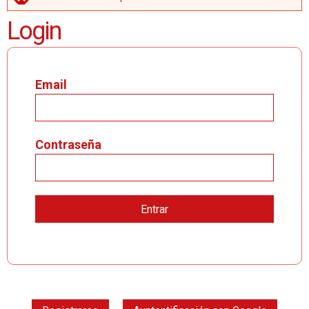
MENSAJE DE ERROR
Login
Email
Contraseña