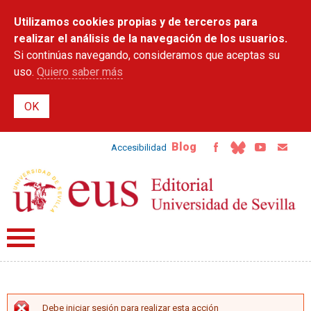
Pasar al
Utilizamos cookies propias y de terceros para
contenido
principal
realizar el análisis de la navegación de los usuarios.
Si continúas navegando, consideramos que aceptas su
uso.
Quiero saber más
Blog
Accesibilidad
Debe iniciar sesión para realizar esta acción