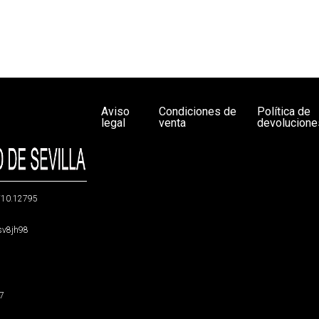
Aviso
Condiciones de
Política de
legal
venta
devolucione
g/10.12795
5sv8jh98
47