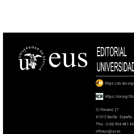
:
https://dx.doi.or
:
https://ror.org/0
C/ Porvenir, 27
41013 Sevilla · España
Tfno.: (+34) 954 487 4
info-eus@us.es