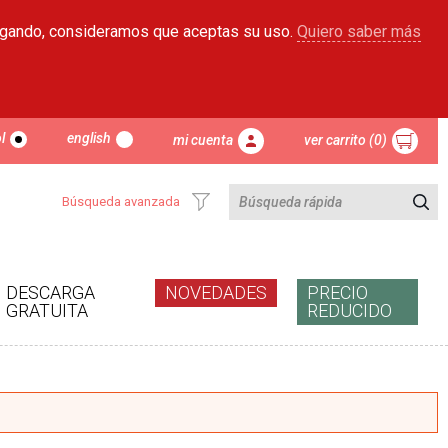
egando, consideramos que aceptas su uso.
Quiero saber más
l
english
mi cuenta
ver carrito (0)
Búsqueda avanzada
DESCARGA
NOVEDADES
PRECIO
GRATUITA
REDUCIDO