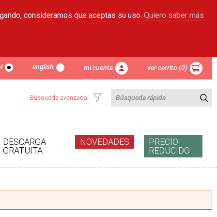
egando, consideramos que aceptas su uso.
Quiero saber más
l
english
mi cuenta
ver carrito (0)
Búsqueda avanzada
DESCARGA
NOVEDADES
PRECIO
GRATUITA
REDUCIDO