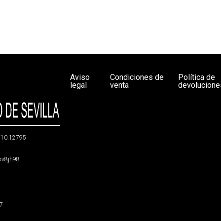
Aviso
Condiciones de
Política de
legal
venta
devolucione
g/10.12795
5sv8jh98
47