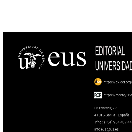
:
https://dx.doi.or
:
https://ror.org/0
C/ Porvenir, 27
41013 Sevilla · España
Tfno.: (+34) 954 487 4
info-eus@us.es