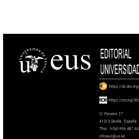
:
https://dx.doi.or
:
https://ror.org/0
C/ Porvenir, 27
41013 Sevilla · España
Tfno.: (+34) 954 487 4
info-eus@us.es