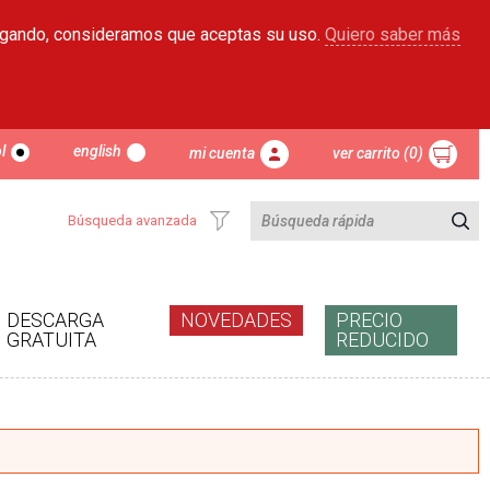
egando, consideramos que aceptas su uso.
Quiero saber más
l
english
mi cuenta
ver carrito (0)
Búsqueda avanzada
DESCARGA
NOVEDADES
PRECIO
GRATUITA
REDUCIDO