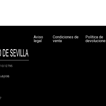
Aviso
Condiciones de
Política de
legal
venta
devolucione
g/10.12795
5sv8jh98
47