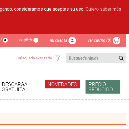
egando, consideramos que aceptas su uso.
Quiero saber más
l
english
mi cuenta
ver carrito (0)
Búsqueda avanzada
DESCARGA
NOVEDADES
PRECIO
GRATUITA
REDUCIDO