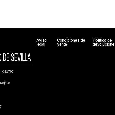
Aviso
Condiciones de
Política de
legal
venta
devolucione
g/10.12795
5sv8jh98
47