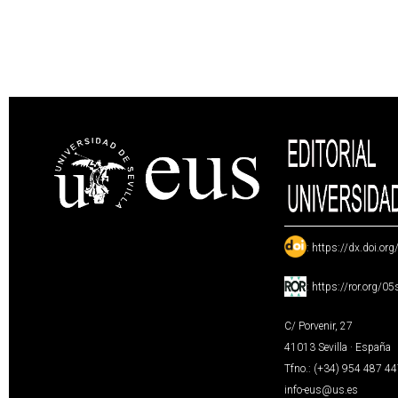
:
https://dx.doi.or
:
https://ror.org/0
C/ Porvenir, 27
41013 Sevilla · España
Tfno.: (+34) 954 487 4
info-eus@us.es