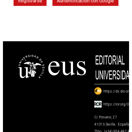
Registrarse
Auntentificación con Google
:
https://dx.doi.or
:
https://ror.org/0
C/ Porvenir, 27
41013 Sevilla · España
Tfno.: (+34) 954 487 4