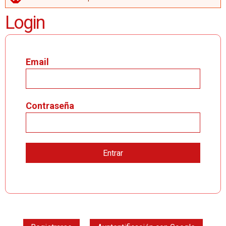
MENSAJE DE ERROR
Login
Email
Contraseña