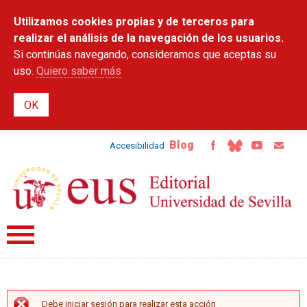
Pasar al
Utilizamos cookies propias y de terceros para
contenido
principal
realizar el análisis de la navegación de los usuarios.
Si continúas navegando, consideramos que aceptas su
uso.
Quiero saber más
Blog
Accesibilidad
Debe iniciar sesión para realizar esta acción