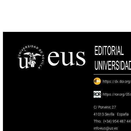
:
https://dx.doi.or
:
https://ror.org/0
C/ Porvenir, 27
41013 Sevilla · España
Tfno.: (+34) 954 487 4
info-eus@us.es