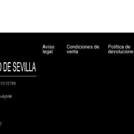
Aviso
Condiciones de
Política de
legal
venta
devolucione
g/10.12795
5sv8jh98
47