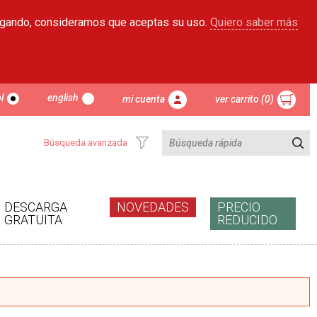
egando, consideramos que aceptas su uso.
Quiero saber más
l
english
mi cuenta
ver carrito (0)
Búsqueda avanzada
DESCARGA
NOVEDADES
PRECIO
GRATUITA
REDUCIDO