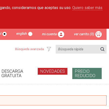
egando, consideramos que aceptas su uso.
Quiero saber más
l
english
mi cuenta
ver carrito (0)
Búsqueda avanzada
DESCARGA
NOVEDADES
PRECIO
GRATUITA
REDUCIDO