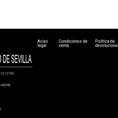
Aviso
Condiciones de
Política de
legal
venta
devolucione
g/10.12795
5sv8jh98
47