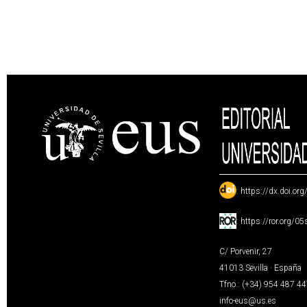
:
https://dx.doi.or
:
https://ror.org/0
C/ Porvenir, 27
41013 Sevilla · España
Tfno.: (+34) 954 487 4
info-eus@us.es