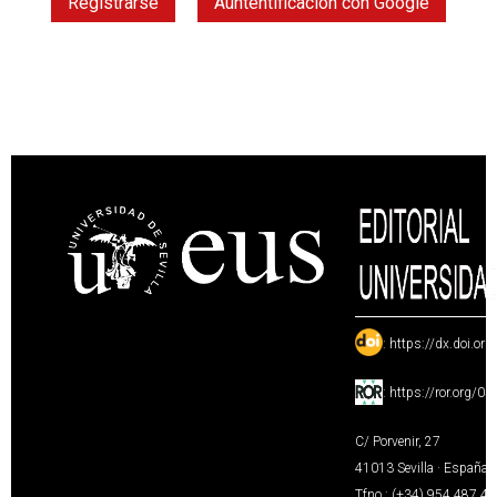
Registrarse
Auntentificación con Google
:
https://dx.doi.or
:
https://ror.org/0
C/ Porvenir, 27
41013 Sevilla · España
Tfno.: (+34) 954 487 4