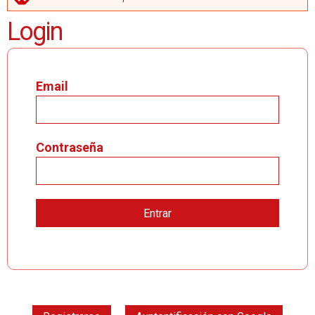
MENSAJE DE ERROR
Login
Email
Contraseña