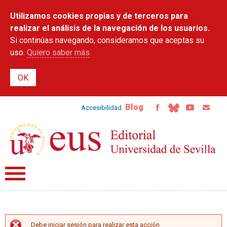
Pasar al
Utilizamos cookies propias y de terceros para
contenido
principal
realizar el análisis de la navegación de los usuarios.
Si continúas navegando, consideramos que aceptas su
uso.
Quiero saber más
Blog
Accesibilidad
Debe iniciar sesión para realizar esta acción