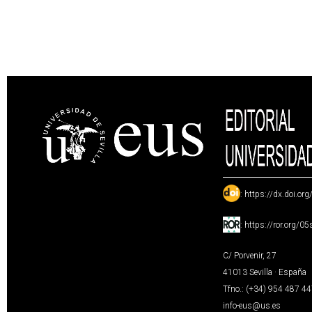
:
https://dx.doi.or
:
https://ror.org/0
C/ Porvenir, 27
41013 Sevilla · España
Tfno.: (+34) 954 487 4
info-eus@us.es