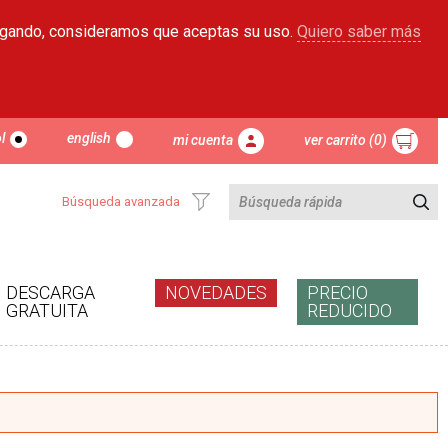
egando, consideramos que aceptas su uso.
Quiero saber más
l
english
mi cuenta
ver carrito (0)
Búsqueda avanzada
DESCARGA
NOVEDADES
PRECIO
GRATUITA
REDUCIDO