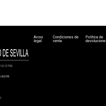
Aviso
Condiciones de
Política de
legal
venta
devolucione
g/10.12795
5sv8jh98
47