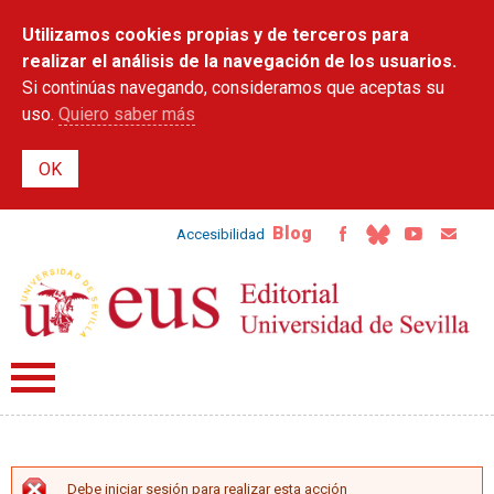
Pasar al
Utilizamos cookies propias y de terceros para
contenido
principal
realizar el análisis de la navegación de los usuarios.
Si continúas navegando, consideramos que aceptas su
uso.
Quiero saber más
Blog
Accesibilidad
Debe iniciar sesión para realizar esta acción