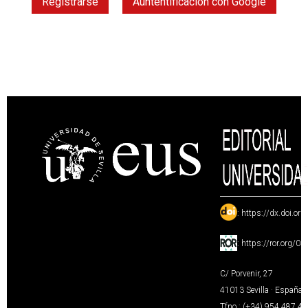
Registrarse
Auntentificación con Google
:
https://dx.doi.or
:
https://ror.org/0
C/ Porvenir, 27
41013 Sevilla · España
Tfno.: (+34) 954 487 4