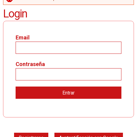
MENSAJE DE ERROR
Login
Email
Contraseña