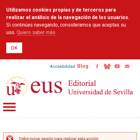
Pasar al
Utilizamos cookies propias y de terceros para
contenido
principal
realizar el análisis de la navegación de los usuarios.
Si continúas navegando, consideramos que aceptas su
uso.
Quiero saber más
Blog
Accesibilidad
Debe iniciar sesión para realizar esta acción