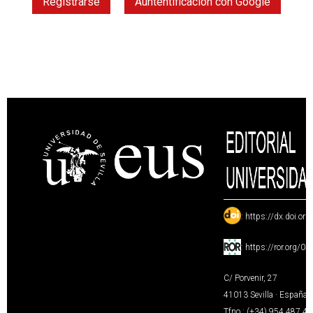
Registrarse
Auntentificación con Google
:
https://dx.doi.or
:
https://ror.org/0
C/ Porvenir, 27
41013 Sevilla · España
Tfno.: (+34) 954 487 4