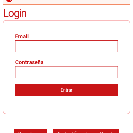
MENSAJE DE ERROR
Login
Email
Contraseña