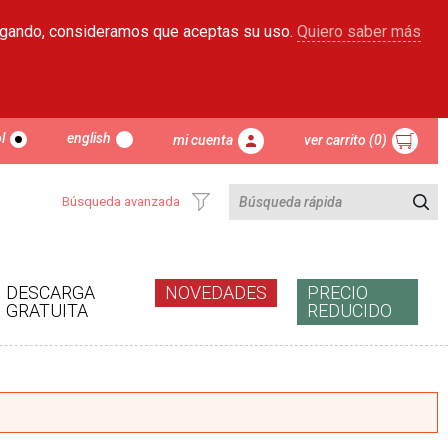
egando, consideramos que aceptas su uso.
Quiero saber más
l
english
mi cuenta
ver carrito (0)
Búsqueda avanzada
DESCARGA
NOVEDADES
PRECIO
GRATUITA
REDUCIDO