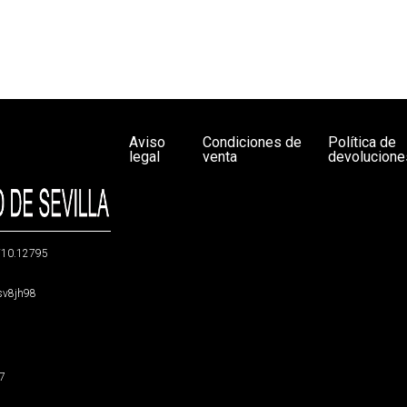
Aviso
Condiciones de
Política de
legal
venta
devolucione
g/10.12795
5sv8jh98
47