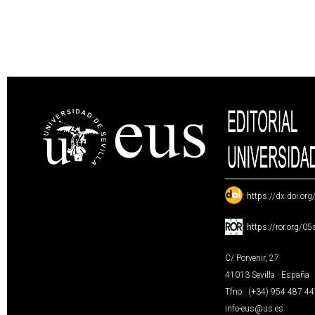
:
https://dx.doi.or
:
https://ror.org/0
C/ Porvenir, 27
41013 Sevilla · España
Tfno.: (+34) 954 487 4
info-eus@us.es