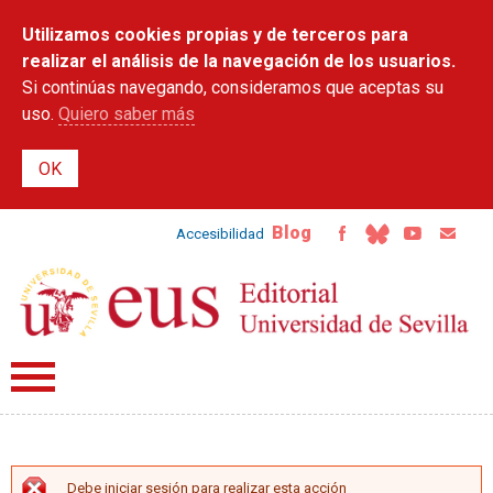
Pasar al
Utilizamos cookies propias y de terceros para
contenido
principal
realizar el análisis de la navegación de los usuarios.
Si continúas navegando, consideramos que aceptas su
uso.
Quiero saber más
Blog
Accesibilidad
Debe iniciar sesión para realizar esta acción