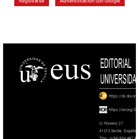
Registrarse
Auntentificación con Google
:
https://dx.doi.or
:
https://ror.org/0
C/ Porvenir, 27
41013 Sevilla · España
Tfno.: (+34) 954 487 4