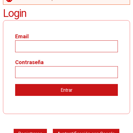
MENSAJE DE ERROR
Login
Email
Contraseña