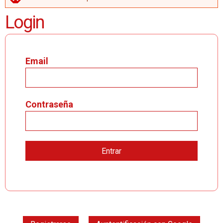
MENSAJE DE ERROR
Login
Email
Contraseña