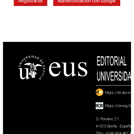
Registrarse
Auntentificación con Google
:
https://dx.doi.or
:
https://ror.org/0
C/ Porvenir, 27
41013 Sevilla · España
Tfno.: (+34) 954 487 4