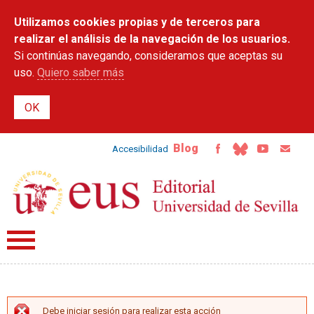
Pasar al
Utilizamos cookies propias y de terceros para
contenido
principal
realizar el análisis de la navegación de los usuarios.
Si continúas navegando, consideramos que aceptas su
uso.
Quiero saber más
Blog
Accesibilidad
Debe iniciar sesión para realizar esta acción