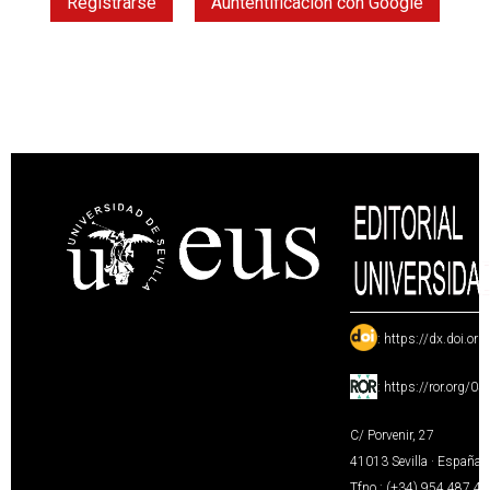
Registrarse
Auntentificación con Google
:
https://dx.doi.or
:
https://ror.org/0
C/ Porvenir, 27
41013 Sevilla · España
Tfno.: (+34) 954 487 4