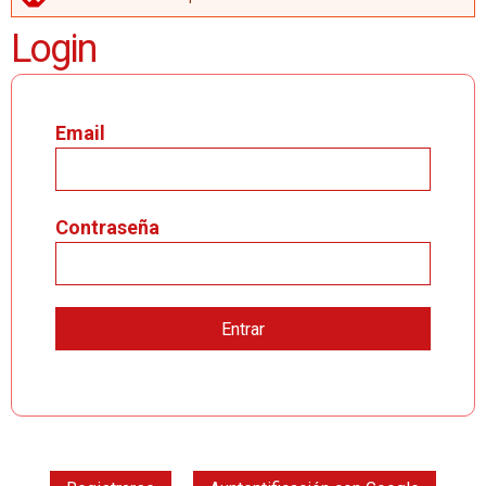
MENSAJE DE ERROR
Login
Email
Contraseña