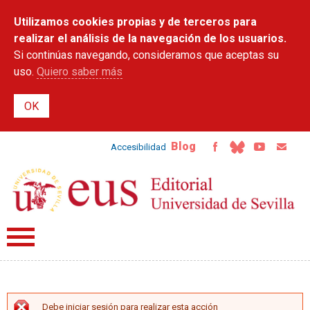
Pasar al
Utilizamos cookies propias y de terceros para
contenido
principal
realizar el análisis de la navegación de los usuarios.
Si continúas navegando, consideramos que aceptas su
uso.
Quiero saber más
Blog
Accesibilidad
Debe iniciar sesión para realizar esta acción