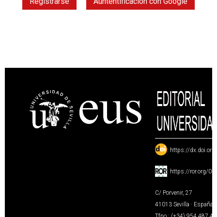
Registrarse
Auntentificación con Google
:
https://dx.doi.or
:
https://ror.org/0
C/ Porvenir, 27
41013 Sevilla · España
Tfno.: (+34) 954 487 4