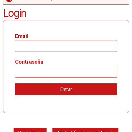
MENSAJE DE ERROR
Login
Email
Contraseña