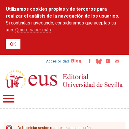
Pasar al
Utilizamos cookies propias y de terceros para
contenido
principal
realizar el análisis de la navegación de los usuarios.
Si continúas navegando, consideramos que aceptas su
uso.
Quiero saber más
Blog
Accesibilidad
Debe iniciar sesión para realizar esta acción