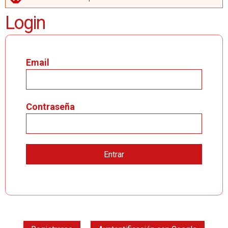
MENSAJE DE ERROR
Login
Email
Contraseña