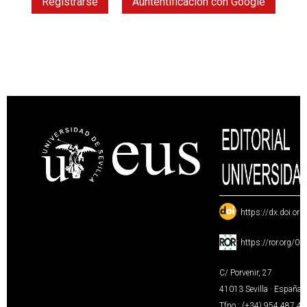
Registrarse
Auntentificación con Google
:
https://dx.doi.or
:
https://ror.org/0
C/ Porvenir, 27
41013 Sevilla · España
Tfno.: (+34) 954 487 4