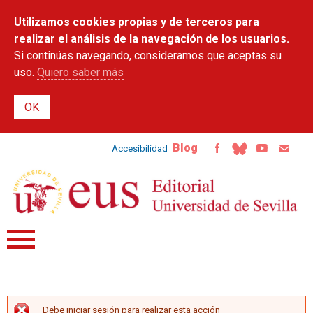
Pasar al
Utilizamos cookies propias y de terceros para
contenido
principal
realizar el análisis de la navegación de los usuarios.
Si continúas navegando, consideramos que aceptas su
uso.
Quiero saber más
Blog
Accesibilidad
Debe iniciar sesión para realizar esta acción