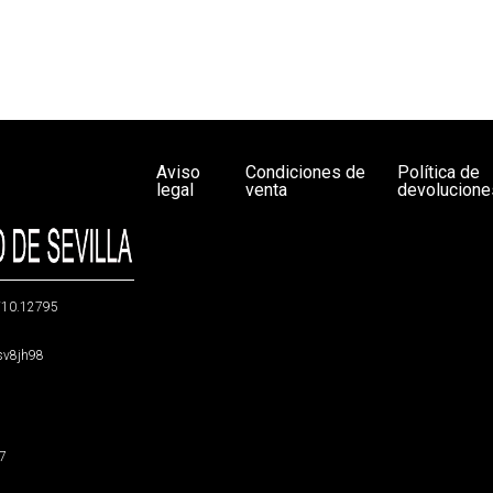
Aviso
Condiciones de
Política de
legal
venta
devolucione
g/10.12795
5sv8jh98
47