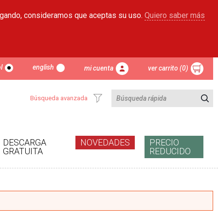
egando, consideramos que aceptas su uso.
Quiero saber más
l
english
mi cuenta
ver carrito (0)
Búsqueda avanzada
DESCARGA
NOVEDADES
PRECIO
GRATUITA
REDUCIDO