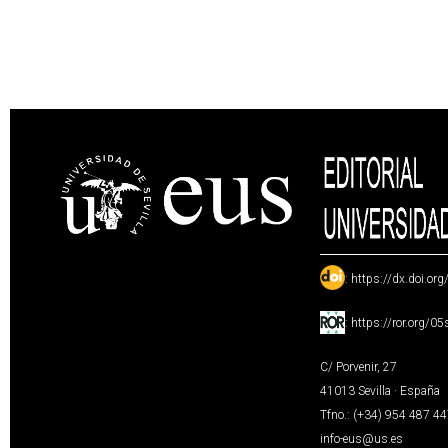
:
https://dx.doi.or
:
https://ror.org/0
C/ Porvenir, 27
41013 Sevilla · España
Tfno.: (+34) 954 487 4
info-eus@us.es