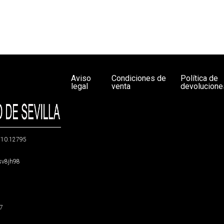
Aviso
Condiciones de
Política de
legal
venta
devolucione
g/10.12795
5sv8jh98
47