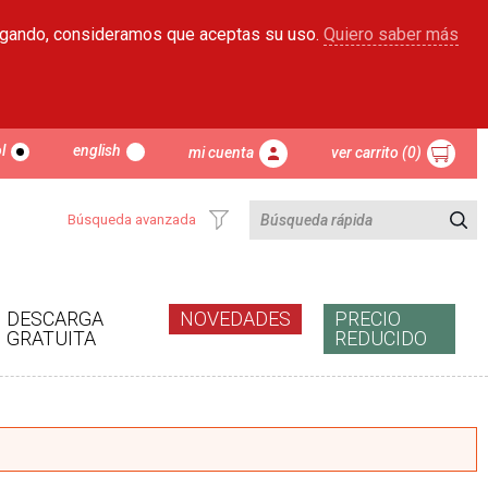
egando, consideramos que aceptas su uso.
Quiero saber más
l
english
mi cuenta
ver carrito (0)
Búsqueda avanzada
DESCARGA
NOVEDADES
PRECIO
GRATUITA
REDUCIDO