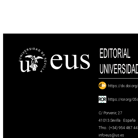
:
https://dx.doi.or
:
https://ror.org/0
C/ Porvenir, 27
41013 Sevilla · España
Tfno.: (+34) 954 487 4
info-eus@us.es