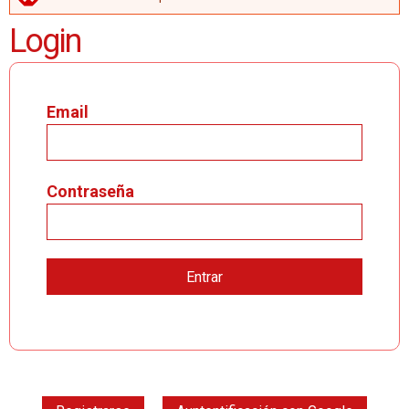
MENSAJE DE ERROR
Login
Email
Contraseña