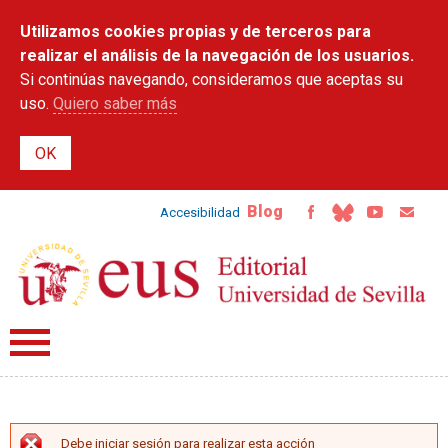
Pasar al
Utilizamos cookies propias y de terceros para
contenido
principal
realizar el análisis de la navegación de los usuarios.
Si continúas navegando, consideramos que aceptas su
uso.
Quiero saber más
Blog
Accesibilidad
Debe iniciar sesión para realizar esta acción