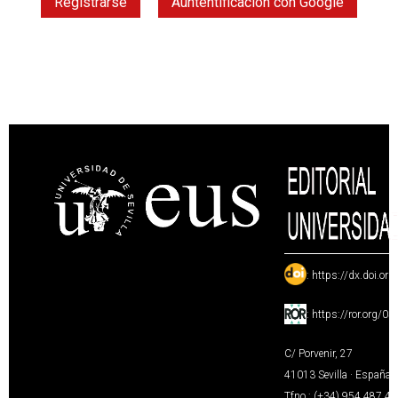
Registrarse
Auntentificación con Google
:
https://dx.doi.or
:
https://ror.org/0
C/ Porvenir, 27
41013 Sevilla · España
Tfno.: (+34) 954 487 4