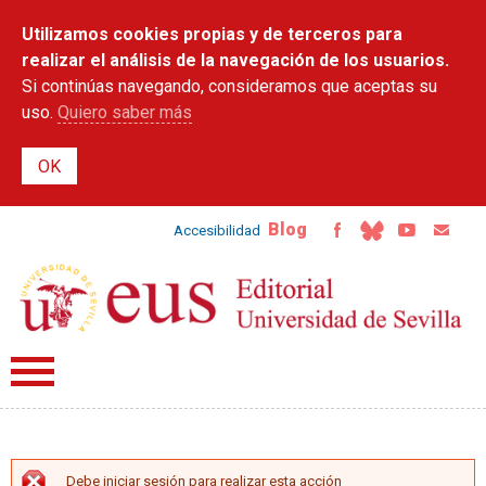
Pasar al
Utilizamos cookies propias y de terceros para
contenido
principal
realizar el análisis de la navegación de los usuarios.
Si continúas navegando, consideramos que aceptas su
uso.
Quiero saber más
Blog
Accesibilidad
Debe iniciar sesión para realizar esta acción