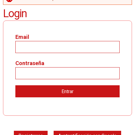
MENSAJE DE ERROR
Login
Email
Contraseña