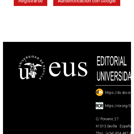
Registrarse
Auntentificación con Google
:
https://dx.doi.or
:
https://ror.org/0
C/ Porvenir, 27
41013 Sevilla · España
Tfno.: (+34) 954 487 4