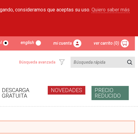
egando, consideramos que aceptas su uso.
Quiero saber más
l
english
mi cuenta
ver carrito (0)
Búsqueda avanzada
DESCARGA
NOVEDADES
PRECIO
GRATUITA
REDUCIDO