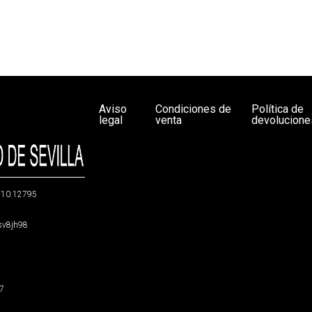
Aviso
Condiciones de
Política de
legal
venta
devolucione
g/10.12795
5sv8jh98
47