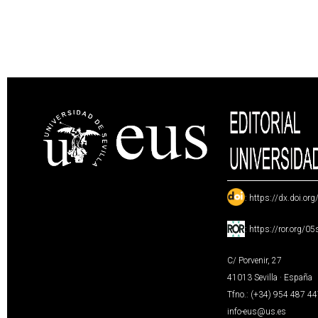
:
https://dx.doi.or
:
https://ror.org/0
C/ Porvenir, 27
41013 Sevilla · España
Tfno.: (+34) 954 487 4
info-eus@us.es