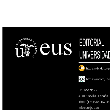
:
https://dx.doi.or
:
https://ror.org/0
C/ Porvenir, 27
41013 Sevilla · España
Tfno.: (+34) 954 487 4
info-eus@us.es