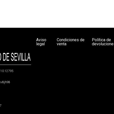
Aviso
Condiciones de
Política de
legal
venta
devolucione
g/10.12795
5sv8jh98
47