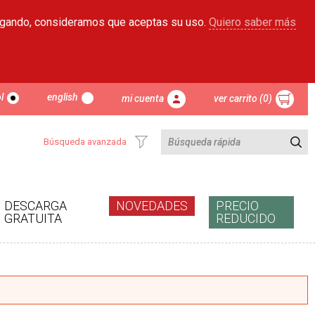
egando, consideramos que aceptas su uso.
Quiero saber más
l
english
mi cuenta
ver carrito (0)
Búsqueda avanzada
DESCARGA
NOVEDADES
PRECIO
GRATUITA
REDUCIDO