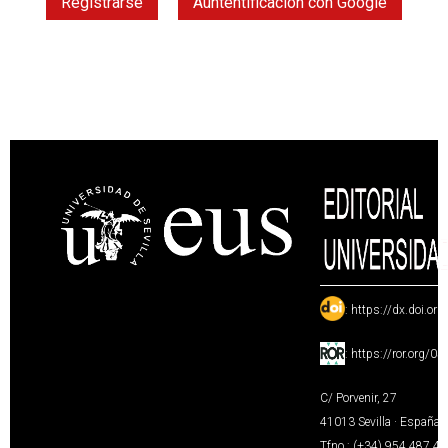
Registrarse
Auntentificación con Google
:
https://dx.doi.or
:
https://ror.org/0
C/ Porvenir, 27
41013 Sevilla · España
Tfno.: (+34) 954 487 4