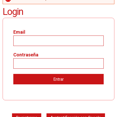
MENSAJE DE ERROR
Login
Email
Contraseña