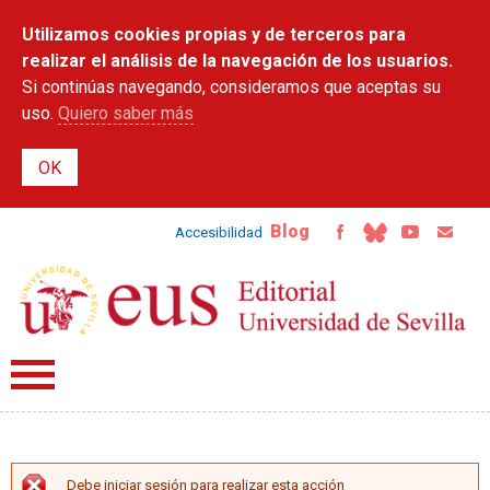
Pasar al
Utilizamos cookies propias y de terceros para
contenido
principal
realizar el análisis de la navegación de los usuarios.
Si continúas navegando, consideramos que aceptas su
uso.
Quiero saber más
Blog
Accesibilidad
Debe iniciar sesión para realizar esta acción