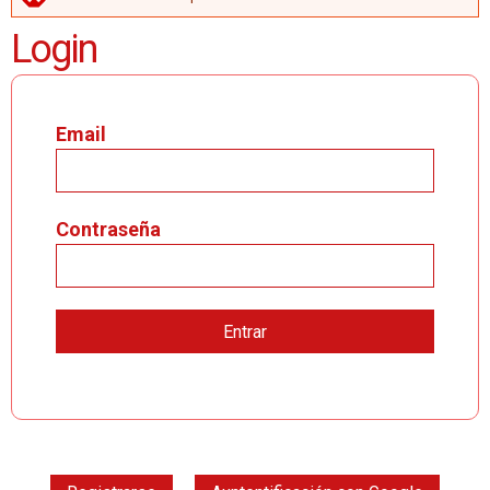
MENSAJE DE ERROR
Login
Email
Contraseña