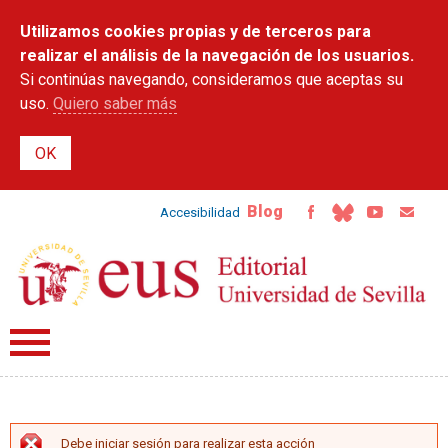
Pasar al
Utilizamos cookies propias y de terceros para
contenido
principal
realizar el análisis de la navegación de los usuarios.
Si continúas navegando, consideramos que aceptas su
uso.
Quiero saber más
Blog
Accesibilidad
Debe iniciar sesión para realizar esta acción