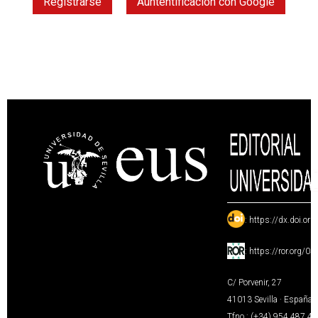
Registrarse
Auntentificación con Google
:
https://dx.doi.or
:
https://ror.org/0
C/ Porvenir, 27
41013 Sevilla · España
Tfno.: (+34) 954 487 4