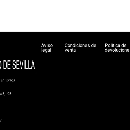
Aviso
Condiciones de
Política de
legal
venta
devolucione
g/10.12795
5sv8jh98
47