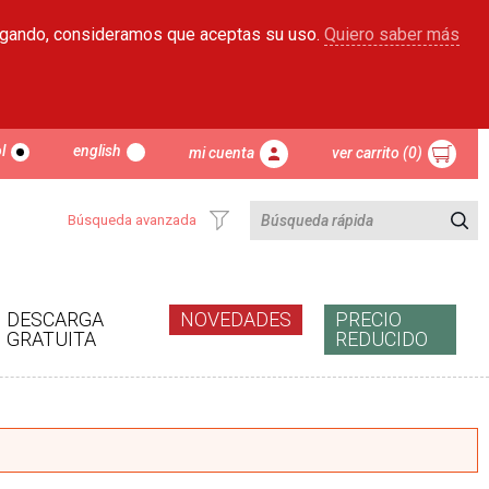
egando, consideramos que aceptas su uso.
Quiero saber más
l
english
mi cuenta
ver carrito (0)
Búsqueda avanzada
DESCARGA
NOVEDADES
PRECIO
GRATUITA
REDUCIDO