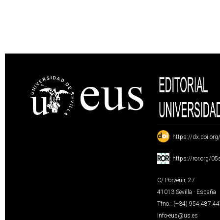
:
https://dx.doi.or
:
https://ror.org/0
C/ Porvenir, 27
41013 Sevilla · España
Tfno.: (+34) 954 487 4
info-eus@us.es