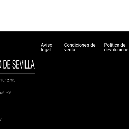
Aviso
Condiciones de
Política de
legal
venta
devolucione
g/10.12795
5sv8jh98
47