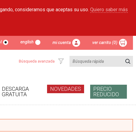
egando, consideramos que aceptas su uso.
Quiero saber más
l
english
mi cuenta
ver carrito (0)
Búsqueda avanzada
DESCARGA
NOVEDADES
PRECIO
GRATUITA
REDUCIDO