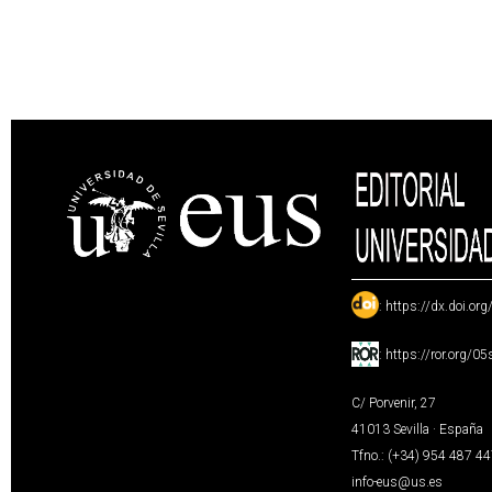
:
https://dx.doi.or
:
https://ror.org/0
C/ Porvenir, 27
41013 Sevilla · España
Tfno.: (+34) 954 487 4
info-eus@us.es