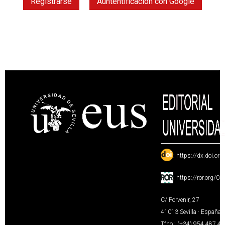
Registrarse
Auntentificación con Google
:
https://dx.doi.or
:
https://ror.org/0
C/ Porvenir, 27
41013 Sevilla · España
Tfno.: (+34) 954 487 4