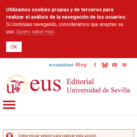
Pasar al
Utilizamos cookies propias y de terceros para
contenido
principal
realizar el análisis de la navegación de los usuarios.
Si continúas navegando, consideramos que aceptas su
uso.
Quiero saber más
Blog
Accesibilidad
Debe iniciar sesión para realizar esta acción