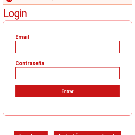
MENSAJE DE ERROR
Login
Email
Contraseña