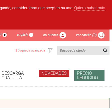
egando, consideramos que aceptas su uso.
Quiero saber más
l
english
mi cuenta
ver carrito (0)
Búsqueda avanzada
DESCARGA
NOVEDADES
PRECIO
GRATUITA
REDUCIDO