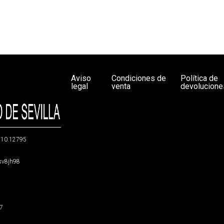
Aviso
Condiciones de
Política de
legal
venta
devolucione
g/10.12795
5sv8jh98
47