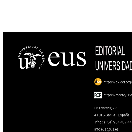
:
https://dx.doi.or
:
https://ror.org/0
C/ Porvenir, 27
41013 Sevilla · España
Tfno.: (+34) 954 487 4
info-eus@us.es