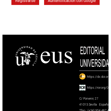
Registrarse
Auntentificación con Google
:
https://dx.doi.or
:
https://ror.org/0
C/ Porvenir, 27
41013 Sevilla · España
Tfno.: (+34) 954 487 4