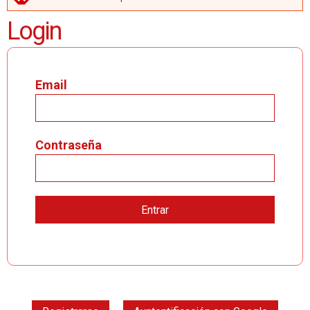
MENSAJE DE ERROR
Login
Email
Contraseña