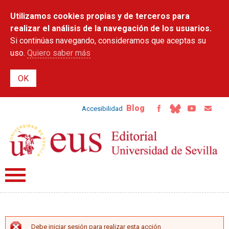
Pasar al
Utilizamos cookies propias y de terceros para
contenido
principal
realizar el análisis de la navegación de los usuarios.
Si continúas navegando, consideramos que aceptas su
uso.
Quiero saber más
Blog
Accesibilidad
Debe iniciar sesión para realizar esta acción