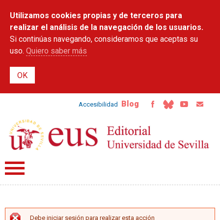
Pasar al
Utilizamos cookies propias y de terceros para
contenido
principal
realizar el análisis de la navegación de los usuarios.
Si continúas navegando, consideramos que aceptas su
uso.
Quiero saber más
Blog
Accesibilidad
Debe iniciar sesión para realizar esta acción