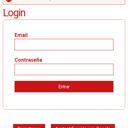
MENSAJE DE ERROR
Login
Email
Contraseña