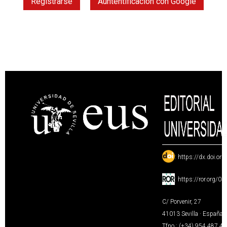
Registrarse
Auntentificación con Google
:
https://dx.doi.or
:
https://ror.org/0
C/ Porvenir, 27
41013 Sevilla · España
Tfno.: (+34) 954 487 4