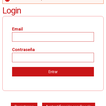
MENSAJE DE ERROR
Login
Email
Contraseña