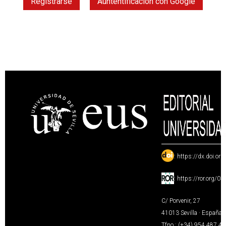
Registrarse
Auntentificación con Google
:
https://dx.doi.or
:
https://ror.org/0
C/ Porvenir, 27
41013 Sevilla · España
Tfno.: (+34) 954 487 4