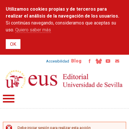
Pasar al
Utilizamos cookies propias y de terceros para
contenido
principal
realizar el análisis de la navegación de los usuarios.
Si continúas navegando, consideramos que aceptas su
uso.
Quiero saber más
Blog
Accesibilidad
Debe iniciar sesión para realizar esta acción