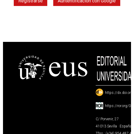
Registrarse
Auntentificación con Google
:
https://dx.doi.or
:
https://ror.org/0
C/ Porvenir, 27
41013 Sevilla · España
Tfno.: (+34) 954 487 4