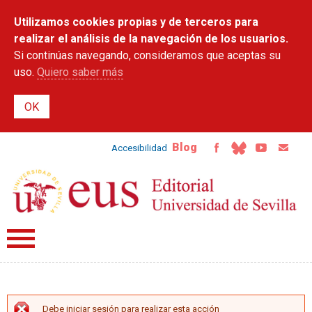
Pasar al
Utilizamos cookies propias y de terceros para
contenido
principal
realizar el análisis de la navegación de los usuarios.
Si continúas navegando, consideramos que aceptas su
uso.
Quiero saber más
Blog
Accesibilidad
Debe iniciar sesión para realizar esta acción