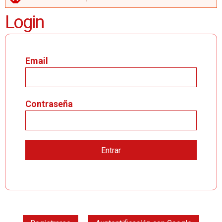
MENSAJE DE ERROR
Login
Email
Contraseña