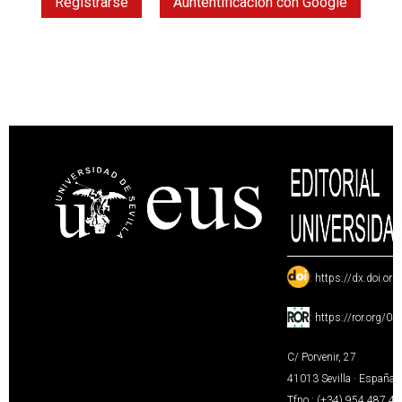
Registrarse
Auntentificación con Google
:
https://dx.doi.or
:
https://ror.org/0
C/ Porvenir, 27
41013 Sevilla · España
Tfno.: (+34) 954 487 4