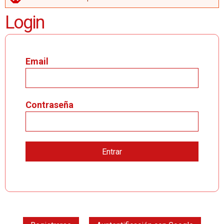
MENSAJE DE ERROR
Login
Email
Contraseña