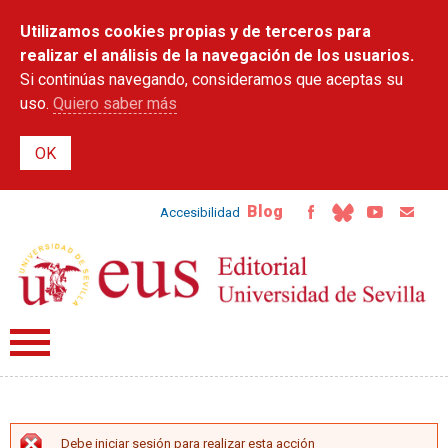
Pasar al
Utilizamos cookies propias y de terceros para
contenido
principal
realizar el análisis de la navegación de los usuarios.
Si continúas navegando, consideramos que aceptas su
uso.
Quiero saber más
Blog
Accesibilidad
Debe iniciar sesión para realizar esta acción