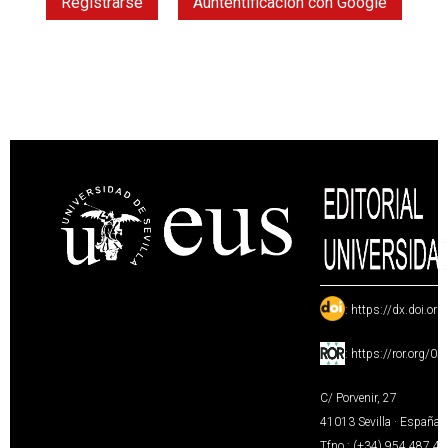
Registrarse
Auntentificación con Google
:
https://dx.doi.or
:
https://ror.org/0
C/ Porvenir, 27
41013 Sevilla · España
Tfno.: (+34) 954 487 4