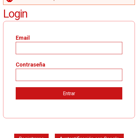
MENSAJE DE ERROR
Login
Email
Contraseña