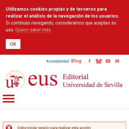
Pasar al
Utilizamos cookies propias y de terceros para
contenido
principal
realizar el análisis de la navegación de los usuarios.
Si continúas navegando, consideramos que aceptas su
uso.
Quiero saber más
Blog
Accesibilidad
Debe iniciar sesión para realizar esta acción