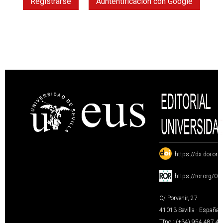
Registrarse
Auntentificación con Google
:
https://dx.doi.or
:
https://ror.org/0
C/ Porvenir, 27
41013 Sevilla · España
Tfno.: (+34) 954 487 4