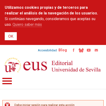
Pasar al
Utilizamos cookies propias y de terceros para
contenido
principal
realizar el análisis de la navegación de los usuarios.
Si continúas navegando, consideramos que aceptas su
uso.
Quiero saber más
Blog
Accesibilidad
Debe iniciar sesión para realizar esta acción