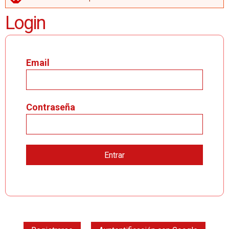
MENSAJE DE ERROR
Login
Email
Contraseña