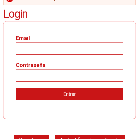
MENSAJE DE ERROR
Login
Email
Contraseña