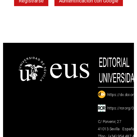
Registrarse
Auntentificación con Google
:
https://dx.doi.or
:
https://ror.org/0
C/ Porvenir, 27
41013 Sevilla · España
Tfno.: (+34) 954 487 4