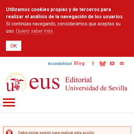
Pasar al
Utilizamos cookies propias y de terceros para
contenido
principal
realizar el análisis de la navegación de los usuarios.
Si continúas navegando, consideramos que aceptas su
uso.
Quiero saber más
Blog
Accesibilidad
Debe iniciar sesión para realizar esta acción