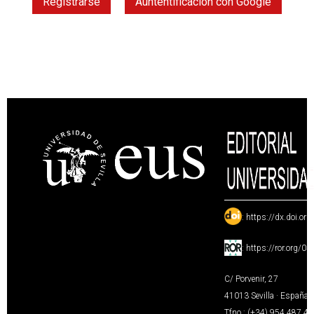
Registrarse
Auntentificación con Google
:
https://dx.doi.or
:
https://ror.org/0
C/ Porvenir, 27
41013 Sevilla · España
Tfno.: (+34) 954 487 4