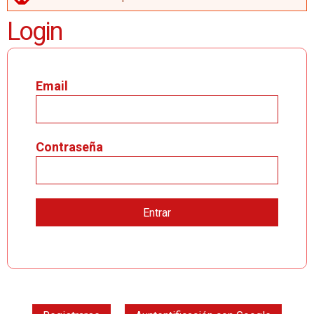
MENSAJE DE ERROR
Login
Email
Contraseña