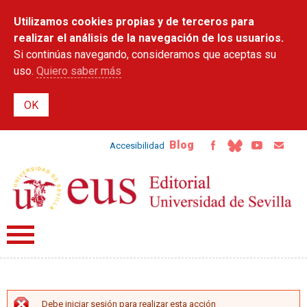
Pasar al
Utilizamos cookies propias y de terceros para
contenido
principal
realizar el análisis de la navegación de los usuarios.
Si continúas navegando, consideramos que aceptas su
uso.
Quiero saber más
Blog
Accesibilidad
Debe iniciar sesión para realizar esta acción