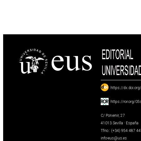
:
https://dx.doi.or
:
https://ror.org/0
C/ Porvenir, 27
41013 Sevilla · España
Tfno.: (+34) 954 487 4
info-eus@us.es