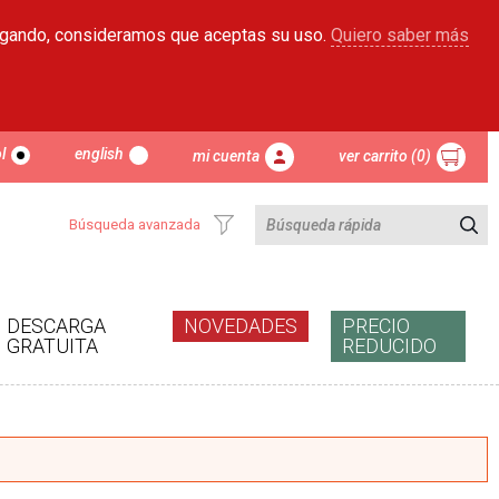
egando, consideramos que aceptas su uso.
Quiero saber más
l
english
mi cuenta
ver carrito (0)
Búsqueda avanzada
DESCARGA
NOVEDADES
PRECIO
GRATUITA
REDUCIDO