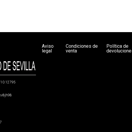
Aviso
Condiciones de
Política de
legal
venta
devolucione
g/10.12795
5sv8jh98
47