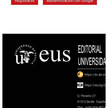
Registrarse
Auntentificación con Google
:
https://dx.doi.or
:
https://ror.org/0
C/ Porvenir, 27
41013 Sevilla · España
Tfno.: (+34) 954 487 4