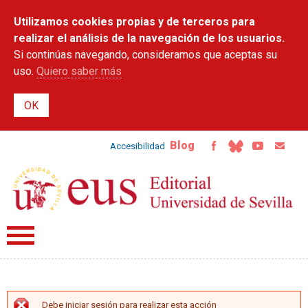
Pasar al
Utilizamos cookies propias y de terceros para
contenido
principal
realizar el análisis de la navegación de los usuarios.
Si continúas navegando, consideramos que aceptas su
uso.
Quiero saber más
Blog
Accesibilidad
Debe iniciar sesión para realizar esta acción