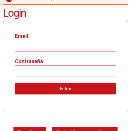
MENSAJE DE ERROR
Login
Email
Contraseña