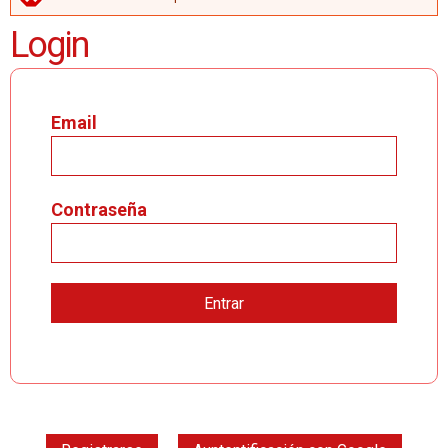
MENSAJE DE ERROR
Login
Email
Contraseña