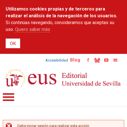
Pasar al
Utilizamos cookies propias y de terceros para
contenido
principal
realizar el análisis de la navegación de los usuarios.
Si continúas navegando, consideramos que aceptas su
uso.
Quiero saber más
Blog
Accesibilidad
Debe iniciar sesión para realizar esta acción