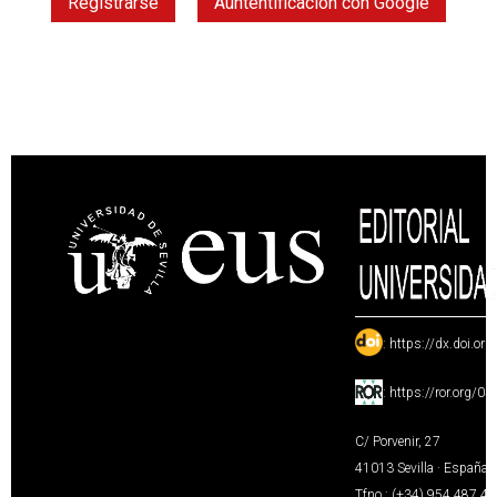
Registrarse
Auntentificación con Google
:
https://dx.doi.or
:
https://ror.org/0
C/ Porvenir, 27
41013 Sevilla · España
Tfno.: (+34) 954 487 4