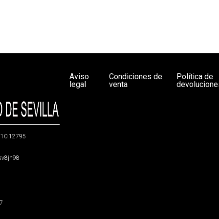
Aviso
Condiciones de
Política de
legal
venta
devolucione
g/10.12795
5sv8jh98
47