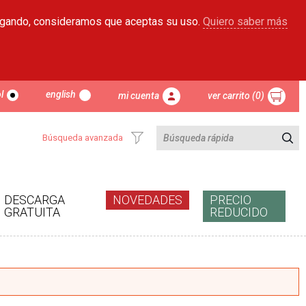
egando, consideramos que aceptas su uso.
Quiero saber más
l
english
mi cuenta
ver carrito (0)
Búsqueda avanzada
DESCARGA
NOVEDADES
PRECIO
GRATUITA
REDUCIDO