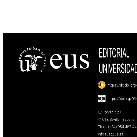
:
https://dx.doi.or
:
https://ror.org/0
C/ Porvenir, 27
41013 Sevilla · España
Tfno.: (+34) 954 487 4
info-eus@us.es