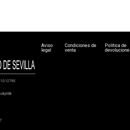
Aviso
Condiciones de
Política de
legal
venta
devolucione
g/10.12795
5sv8jh98
47