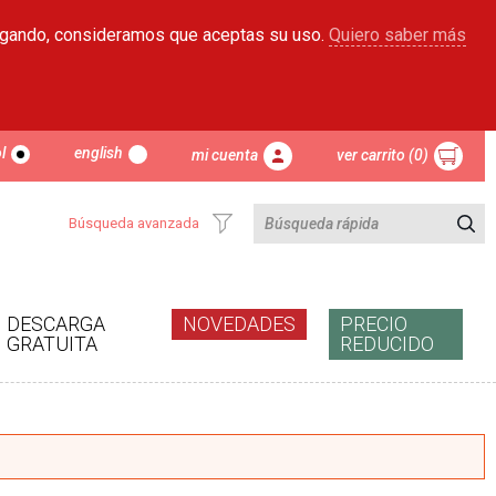
egando, consideramos que aceptas su uso.
Quiero saber más
l
english
mi cuenta
ver carrito (0)
Búsqueda avanzada
DESCARGA
NOVEDADES
PRECIO
GRATUITA
REDUCIDO