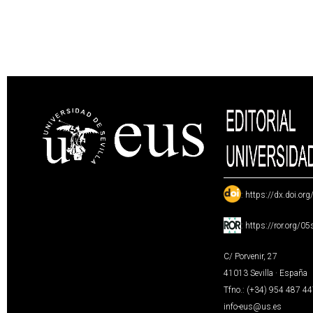
:
https://dx.doi.or
:
https://ror.org/0
C/ Porvenir, 27
41013 Sevilla · España
Tfno.: (+34) 954 487 4
info-eus@us.es