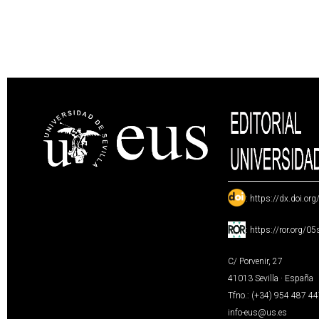
:
https://dx.doi.or
:
https://ror.org/0
C/ Porvenir, 27
41013 Sevilla · España
Tfno.: (+34) 954 487 4
info-eus@us.es