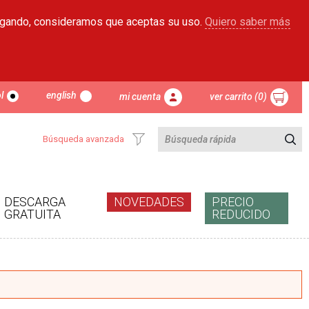
egando, consideramos que aceptas su uso.
Quiero saber más
l
english
mi cuenta
ver carrito (0)
Búsqueda avanzada
DESCARGA
NOVEDADES
PRECIO
GRATUITA
REDUCIDO