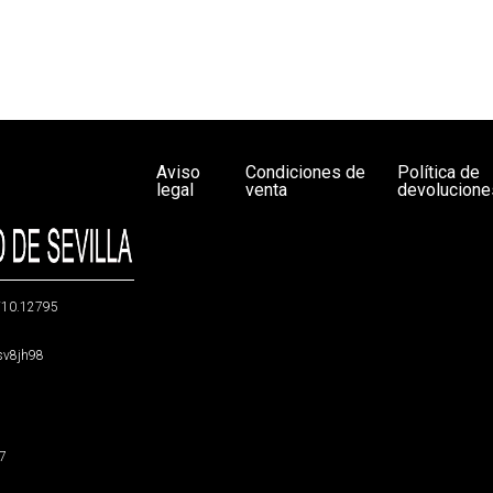
Aviso
Condiciones de
Política de
legal
venta
devolucione
g/10.12795
5sv8jh98
47