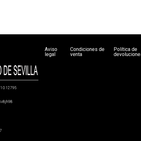
Aviso
Condiciones de
Política de
legal
venta
devolucione
g/10.12795
5sv8jh98
47