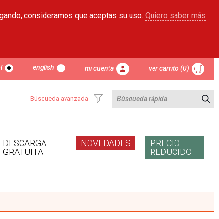
egando, consideramos que aceptas su uso.
Quiero saber más
l
english
mi cuenta
ver carrito (0)
Búsqueda avanzada
DESCARGA
NOVEDADES
PRECIO
GRATUITA
REDUCIDO