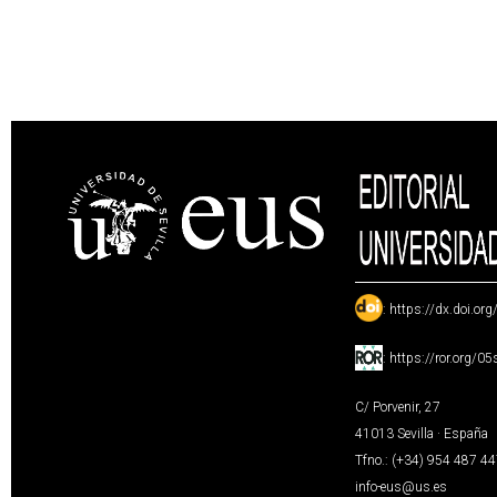
:
https://dx.doi.or
:
https://ror.org/0
C/ Porvenir, 27
41013 Sevilla · España
Tfno.: (+34) 954 487 4
info-eus@us.es